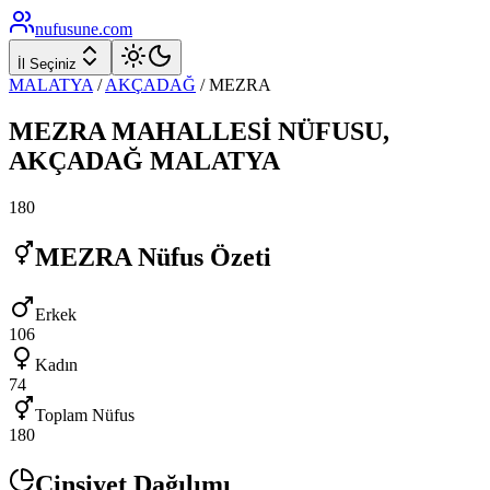
nufusune
.com
İl Seçiniz
MALATYA
/
AKÇADAĞ
/
MEZRA
MEZRA
MAHALLESİ NÜFUSU,
AKÇADAĞ
MALATYA
180
MEZRA
Nüfus Özeti
Erkek
106
Kadın
74
Toplam Nüfus
180
Cinsiyet Dağılımı