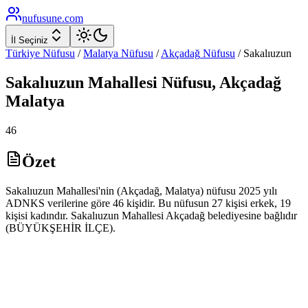
nufusune
.com
İl Seçiniz
Türkiye Nüfusu
/
Malatya
Nüfusu
/
Akçadağ
Nüfusu
/
Sakalıuzun
Sakalıuzun
Mahallesi Nüfusu,
Akçadağ
Malatya
46
Özet
Sakalıuzun Mahallesi'nin (Akçadağ, Malatya) nüfusu 2025 yılı
ADNKS verilerine göre 46 kişidir. Bu nüfusun 27 kişisi erkek, 19
kişisi kadındır. Sakalıuzun Mahallesi Akçadağ belediyesine bağlıdır
(BÜYÜKŞEHİR İLÇE).