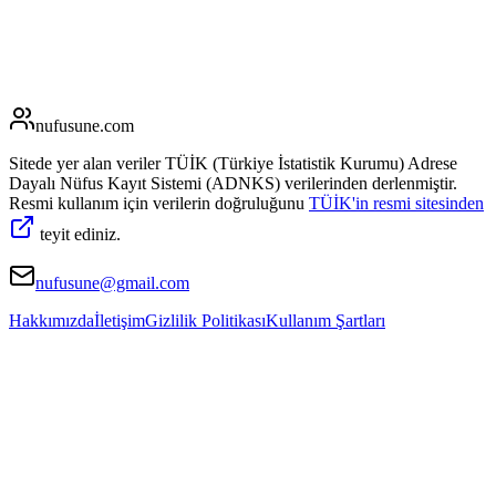
nufusune
.com
Sitede yer alan veriler TÜİK (Türkiye İstatistik Kurumu) Adrese
Dayalı Nüfus Kayıt Sistemi (ADNKS) verilerinden derlenmiştir.
Resmi kullanım için verilerin doğruluğunu
TÜİK'in resmi sitesinden
teyit ediniz.
nufusune@gmail.com
Hakkımızda
İletişim
Gizlilik Politikası
Kullanım Şartları