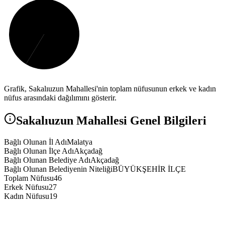
Grafik,
Sakalıuzun
Mahallesi'nin toplam nüfusunun erkek ve kadın
nüfus arasındaki dağılımını gösterir.
Sakalıuzun
Mahallesi Genel Bilgileri
Bağlı Olunan İl Adı
Malatya
Bağlı Olunan İlçe Adı
Akçadağ
Bağlı Olunan Belediye Adı
Akçadağ
Bağlı Olunan Belediyenin Niteliği
BÜYÜKŞEHİR İLÇE
Toplam Nüfusu
46
Erkek Nüfusu
27
Kadın Nüfusu
19