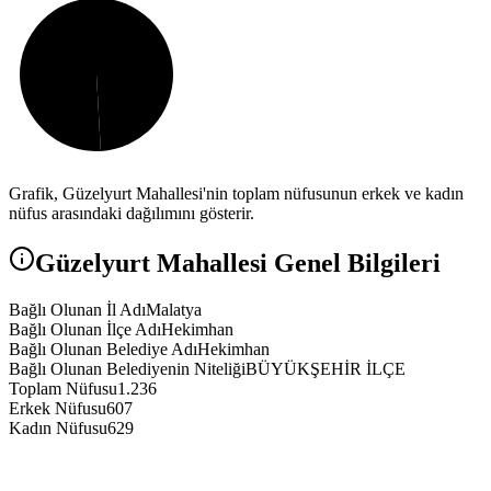
Grafik,
Güzelyurt
Mahallesi'nin toplam nüfusunun erkek ve kadın
nüfus arasındaki dağılımını gösterir.
Güzelyurt
Mahallesi Genel Bilgileri
Bağlı Olunan İl Adı
Malatya
Bağlı Olunan İlçe Adı
Hekimhan
Bağlı Olunan Belediye Adı
Hekimhan
Bağlı Olunan Belediyenin Niteliği
BÜYÜKŞEHİR İLÇE
Toplam Nüfusu
1.236
Erkek Nüfusu
607
Kadın Nüfusu
629