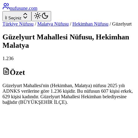
nufusune
.com
İl Seçiniz
Türkiye Nüfusu
/
Malatya
Nüfusu
/
Hekimhan
Nüfusu
/
Güzelyurt
Güzelyurt
Mahallesi Nüfusu,
Hekimhan
Malatya
1.236
Özet
Güzelyurt Mahallesi'nin (Hekimhan, Malatya) nüfusu 2025 yılı
ADNKS verilerine göre 1.236 kişidir. Bu nüfusun 607 kişisi erkek,
629 kişisi kadındır. Güzelyurt Mahallesi Hekimhan belediyesine
bağlıdır (BÜYÜKŞEHİR İLÇE).