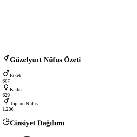
Güzelyurt
Nüfus Özeti
Erkek
607
Kadın
629
Toplam Nüfus
1.236
Cinsiyet Dağılımı