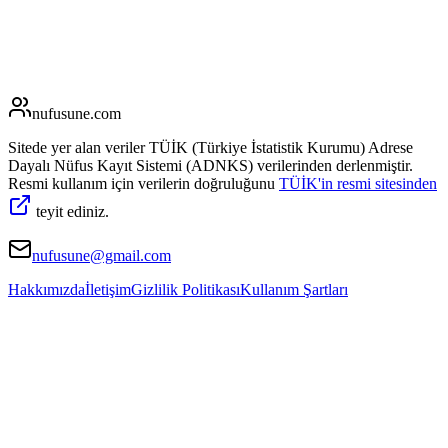
nufusune
.com
Sitede yer alan veriler TÜİK (Türkiye İstatistik Kurumu) Adrese
Dayalı Nüfus Kayıt Sistemi (ADNKS) verilerinden derlenmiştir.
Resmi kullanım için verilerin doğruluğunu
TÜİK'in resmi sitesinden
teyit ediniz.
nufusune@gmail.com
Hakkımızda
İletişim
Gizlilik Politikası
Kullanım Şartları