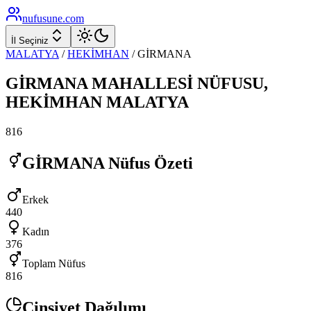
nufusune
.com
İl Seçiniz
MALATYA
/
HEKİMHAN
/
GİRMANA
GİRMANA
MAHALLESİ NÜFUSU,
HEKİMHAN
MALATYA
816
GİRMANA
Nüfus Özeti
Erkek
440
Kadın
376
Toplam Nüfus
816
Cinsiyet Dağılımı