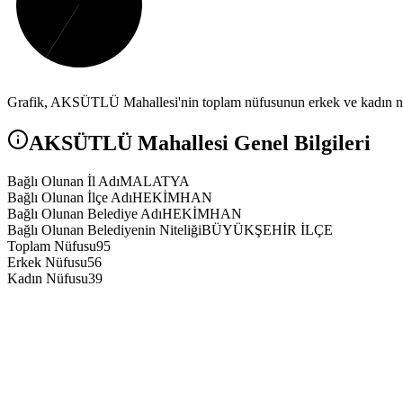
Grafik,
AKSÜTLÜ
Mahallesi'nin toplam nüfusunun erkek ve kadın nüf
AKSÜTLÜ
Mahallesi Genel Bilgileri
Bağlı Olunan İl Adı
MALATYA
Bağlı Olunan İlçe Adı
HEKİMHAN
Bağlı Olunan Belediye Adı
HEKİMHAN
Bağlı Olunan Belediyenin Niteliği
BÜYÜKŞEHİR İLÇE
Toplam Nüfusu
95
Erkek Nüfusu
56
Kadın Nüfusu
39