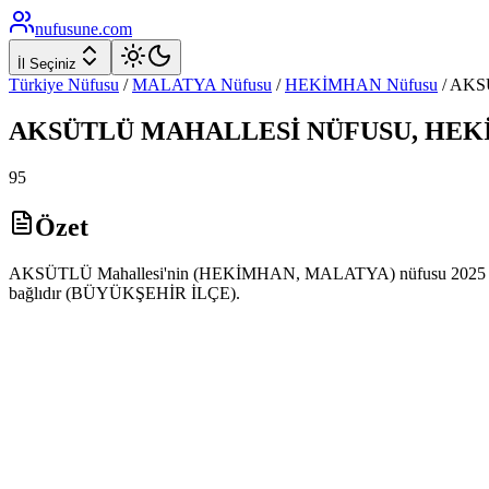
nufusune
.com
İl Seçiniz
Türkiye Nüfusu
/
MALATYA
Nüfusu
/
HEKİMHAN
Nüfusu
/
AKS
AKSÜTLÜ
MAHALLESİ NÜFUSU,
HEK
95
Özet
AKSÜTLÜ Mahallesi'nin (HEKİMHAN, MALATYA) nüfusu 2025 yılı AD
bağlıdır (BÜYÜKŞEHİR İLÇE).