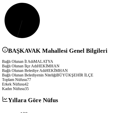
BAŞKAVAK
Mahallesi Genel Bilgileri
Bağlı Olunan İl Adı
MALATYA
Bağlı Olunan İlçe Adı
HEKİMHAN
Bağlı Olunan Belediye Adı
HEKİMHAN
Bağlı Olunan Belediyenin Niteliği
BÜYÜKŞEHİR İLÇE
Toplam Nüfusu
77
Erkek Nüfusu
42
Kadın Nüfusu
35
Yıllara Göre Nüfus