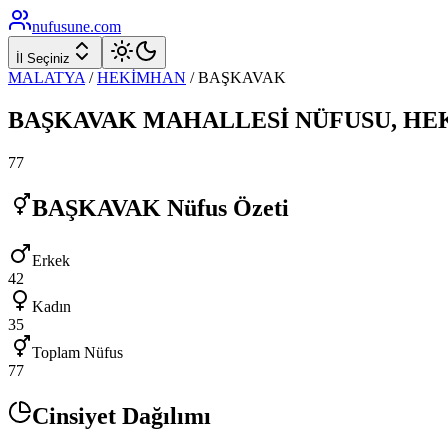
nufusune
.com
İl Seçiniz
MALATYA
/
HEKİMHAN
/
BAŞKAVAK
BAŞKAVAK
MAHALLESİ NÜFUSU,
HE
77
BAŞKAVAK
Nüfus Özeti
Erkek
42
Kadın
35
Toplam Nüfus
77
Cinsiyet Dağılımı