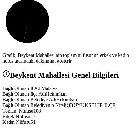
Grafik,
Beykent
Mahallesi'nin toplam nüfusunun erkek ve kadın
nüfus arasındaki dağılımını gösterir.
Beykent
Mahallesi Genel Bilgileri
Bağlı Olunan İl Adı
Malatya
Bağlı Olunan İlçe Adı
Hekimhan
Bağlı Olunan Belediye Adı
Hekimhan
Bağlı Olunan Belediyenin Niteliği
BÜYÜKŞEHİR İLÇE
Toplam Nüfusu
108
Erkek Nüfusu
57
Kadın Nüfusu
51