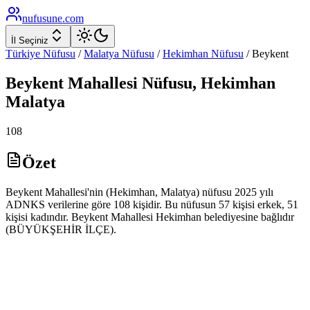
nufusune
.com
İl Seçiniz
Türkiye Nüfusu
/
Malatya
Nüfusu
/
Hekimhan
Nüfusu
/
Beykent
Beykent
Mahallesi Nüfusu,
Hekimhan
Malatya
108
Özet
Beykent Mahallesi'nin (Hekimhan, Malatya) nüfusu 2025 yılı
ADNKS verilerine göre 108 kişidir. Bu nüfusun 57 kişisi erkek, 51
kişisi kadındır. Beykent Mahallesi Hekimhan belediyesine bağlıdır
(BÜYÜKŞEHİR İLÇE).