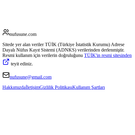
nufusune
.com
Sitede yer alan veriler TÜİK (Türkiye İstatistik Kurumu) Adrese
Dayalı Nüfus Kayıt Sistemi (ADNKS) verilerinden derlenmiştir.
Resmi kullanım için verilerin doğruluğunu
TÜİK'in resmi sitesinden
teyit ediniz.
nufusune@gmail.com
Hakkımızda
İletişim
Gizlilik Politikası
Kullanım Şartları