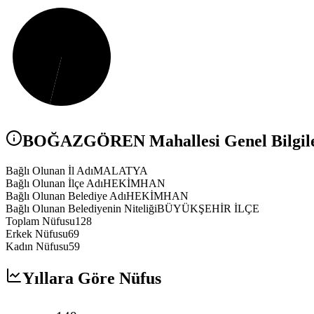
BOĞAZGÖREN
Mahallesi Genel Bilgil
Bağlı Olunan İl Adı
MALATYA
Bağlı Olunan İlçe Adı
HEKİMHAN
Bağlı Olunan Belediye Adı
HEKİMHAN
Bağlı Olunan Belediyenin Niteliği
BÜYÜKŞEHİR İLÇE
Toplam Nüfusu
128
Erkek Nüfusu
69
Kadın Nüfusu
59
Yıllara Göre Nüfus