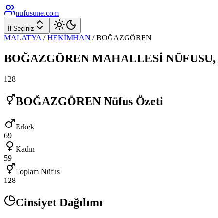
nufusune
.com
İl Seçiniz
MALATYA
/
HEKİMHAN
/
BOĞAZGÖREN
BOĞAZGÖREN
MAHALLESİ NÜFUSU
128
BOĞAZGÖREN
Nüfus Özeti
Erkek
69
Kadın
59
Toplam Nüfus
128
Cinsiyet Dağılımı