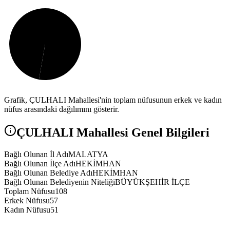
Grafik,
ÇULHALI
Mahallesi'nin toplam nüfusunun erkek ve kadın
nüfus arasındaki dağılımını gösterir.
ÇULHALI
Mahallesi Genel Bilgileri
Bağlı Olunan İl Adı
MALATYA
Bağlı Olunan İlçe Adı
HEKİMHAN
Bağlı Olunan Belediye Adı
HEKİMHAN
Bağlı Olunan Belediyenin Niteliği
BÜYÜKŞEHİR İLÇE
Toplam Nüfusu
108
Erkek Nüfusu
57
Kadın Nüfusu
51