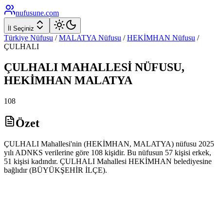
nufusune
.com
İl Seçiniz
Türkiye Nüfusu
/
MALATYA
Nüfusu
/
HEKİMHAN
Nüfusu
/
ÇULHALI
ÇULHALI
MAHALLESİ NÜFUSU,
HEKİMHAN
MALATYA
108
Özet
ÇULHALI Mahallesi'nin (HEKİMHAN, MALATYA) nüfusu 2025
yılı ADNKS verilerine göre 108 kişidir. Bu nüfusun 57 kişisi erkek,
51 kişisi kadındır. ÇULHALI Mahallesi HEKİMHAN belediyesine
bağlıdır (BÜYÜKŞEHİR İLÇE).