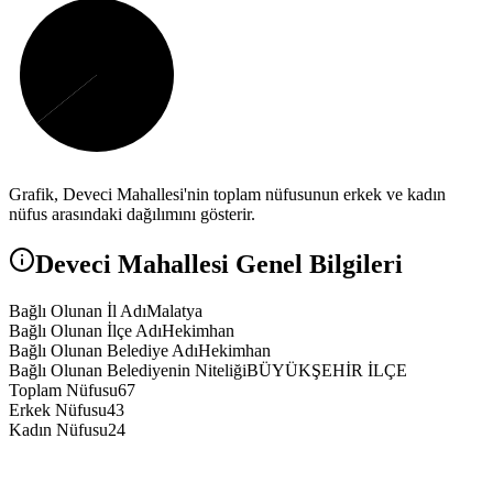
Grafik,
Deveci
Mahallesi'nin toplam nüfusunun erkek ve kadın
nüfus arasındaki dağılımını gösterir.
Deveci
Mahallesi Genel Bilgileri
Bağlı Olunan İl Adı
Malatya
Bağlı Olunan İlçe Adı
Hekimhan
Bağlı Olunan Belediye Adı
Hekimhan
Bağlı Olunan Belediyenin Niteliği
BÜYÜKŞEHİR İLÇE
Toplam Nüfusu
67
Erkek Nüfusu
43
Kadın Nüfusu
24