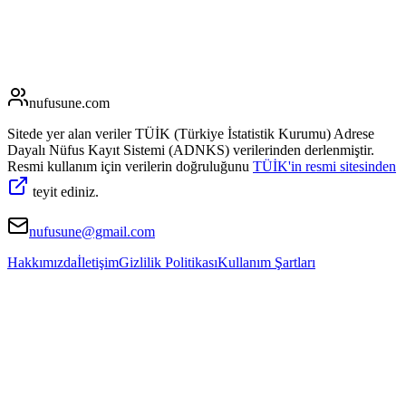
nufusune
.com
Sitede yer alan veriler TÜİK (Türkiye İstatistik Kurumu) Adrese
Dayalı Nüfus Kayıt Sistemi (ADNKS) verilerinden derlenmiştir.
Resmi kullanım için verilerin doğruluğunu
TÜİK'in resmi sitesinden
teyit ediniz.
nufusune@gmail.com
Hakkımızda
İletişim
Gizlilik Politikası
Kullanım Şartları