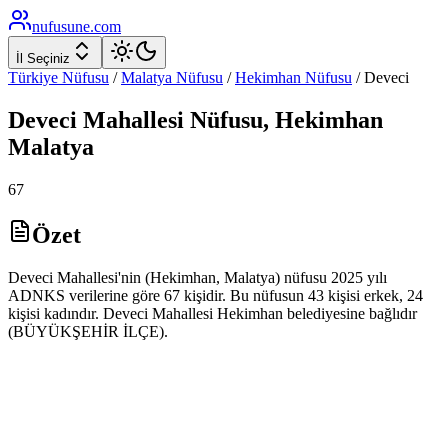
nufusune
.com
İl Seçiniz
Türkiye Nüfusu
/
Malatya
Nüfusu
/
Hekimhan
Nüfusu
/
Deveci
Deveci
Mahallesi Nüfusu,
Hekimhan
Malatya
67
Özet
Deveci Mahallesi'nin (Hekimhan, Malatya) nüfusu 2025 yılı
ADNKS verilerine göre 67 kişidir. Bu nüfusun 43 kişisi erkek, 24
kişisi kadındır. Deveci Mahallesi Hekimhan belediyesine bağlıdır
(BÜYÜKŞEHİR İLÇE).