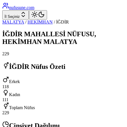
nufusune
.com
İl Seçiniz
MALATYA
/
HEKİMHAN
/
İĞDİR
İĞDİR
MAHALLESİ NÜFUSU,
HEKİMHAN
MALATYA
229
İĞDİR
Nüfus Özeti
Erkek
118
Kadın
111
Toplam Nüfus
229
Cinsiyet Dağılımı