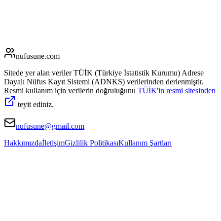
nufusune
.com
Sitede yer alan veriler TÜİK (Türkiye İstatistik Kurumu) Adrese
Dayalı Nüfus Kayıt Sistemi (ADNKS) verilerinden derlenmiştir.
Resmi kullanım için verilerin doğruluğunu
TÜİK'in resmi sitesinden
teyit ediniz.
nufusune@gmail.com
Hakkımızda
İletişim
Gizlilik Politikası
Kullanım Şartları