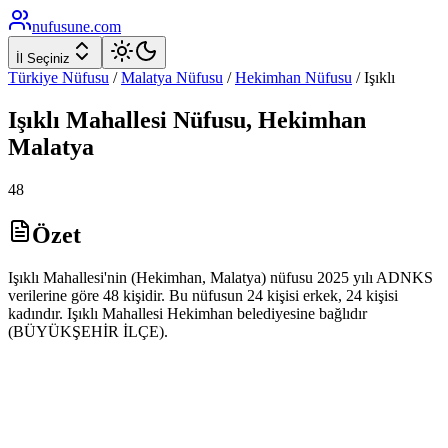
nufusune
.com
İl Seçiniz
Türkiye Nüfusu
/
Malatya
Nüfusu
/
Hekimhan
Nüfusu
/
Işıklı
Işıklı
Mahallesi Nüfusu,
Hekimhan
Malatya
48
Özet
Işıklı Mahallesi'nin (Hekimhan, Malatya) nüfusu 2025 yılı ADNKS
verilerine göre 48 kişidir. Bu nüfusun 24 kişisi erkek, 24 kişisi
kadındır. Işıklı Mahallesi Hekimhan belediyesine bağlıdır
(BÜYÜKŞEHİR İLÇE).