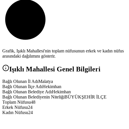
Grafik,
Işıklı
Mahallesi'nin toplam nüfusunun erkek ve kadın nüfus
arasındaki dağılımını gösterir.
Işıklı
Mahallesi Genel Bilgileri
Bağlı Olunan İl Adı
Malatya
Bağlı Olunan İlçe Adı
Hekimhan
Bağlı Olunan Belediye Adı
Hekimhan
Bağlı Olunan Belediyenin Niteliği
BÜYÜKŞEHİR İLÇE
Toplam Nüfusu
48
Erkek Nüfusu
24
Kadın Nüfusu
24