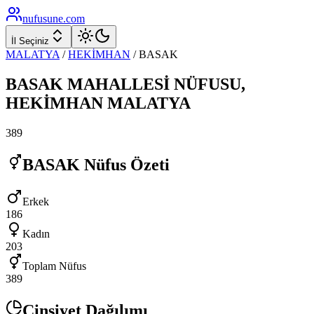
nufusune
.com
İl Seçiniz
MALATYA
/
HEKİMHAN
/
BASAK
BASAK
MAHALLESİ NÜFUSU,
HEKİMHAN
MALATYA
389
BASAK
Nüfus Özeti
Erkek
186
Kadın
203
Toplam Nüfus
389
Cinsiyet Dağılımı