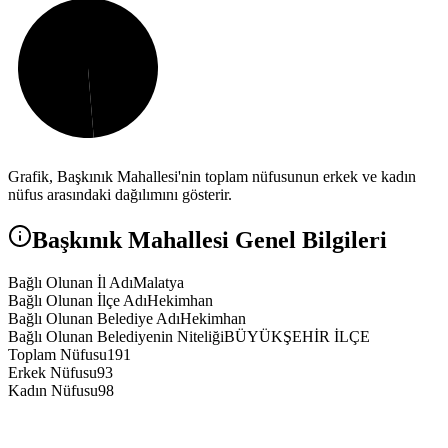
Grafik,
Başkınık
Mahallesi'nin toplam nüfusunun erkek ve kadın
nüfus arasındaki dağılımını gösterir.
Başkınık
Mahallesi Genel Bilgileri
Bağlı Olunan İl Adı
Malatya
Bağlı Olunan İlçe Adı
Hekimhan
Bağlı Olunan Belediye Adı
Hekimhan
Bağlı Olunan Belediyenin Niteliği
BÜYÜKŞEHİR İLÇE
Toplam Nüfusu
191
Erkek Nüfusu
93
Kadın Nüfusu
98