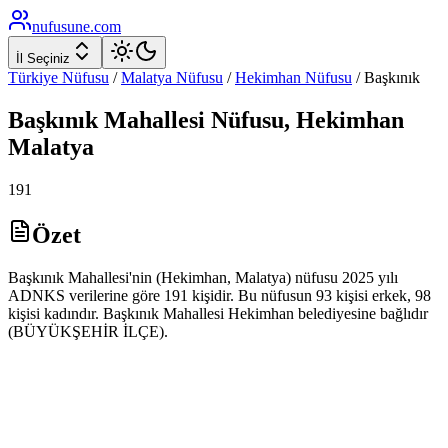
nufusune
.com
İl Seçiniz
Türkiye Nüfusu
/
Malatya
Nüfusu
/
Hekimhan
Nüfusu
/
Başkınık
Başkınık
Mahallesi Nüfusu,
Hekimhan
Malatya
191
Özet
Başkınık Mahallesi'nin (Hekimhan, Malatya) nüfusu 2025 yılı
ADNKS verilerine göre 191 kişidir. Bu nüfusun 93 kişisi erkek, 98
kişisi kadındır. Başkınık Mahallesi Hekimhan belediyesine bağlıdır
(BÜYÜKŞEHİR İLÇE).