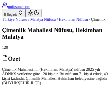
nufusune
.com
İl Seçiniz
Türkiye Nüfusu
/
Malatya
Nüfusu
/
Hekimhan
Nüfusu
/
Çimenlik
Çimenlik
Mahallesi Nüfusu,
Hekimhan
Malatya
120
Özet
Çimenlik Mahallesi'nin (Hekimhan, Malatya) nüfusu 2025 yılı
ADNKS verilerine göre 120 kişidir. Bu nüfusun 71 kişisi erkek, 49
kişisi kadındır. Çimenlik Mahallesi Hekimhan belediyesine bağlıdır
(BÜYÜKŞEHİR İLÇE).