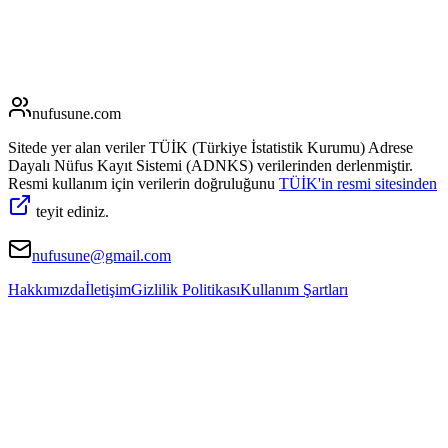
nufusune
.com
Sitede yer alan veriler TÜİK (Türkiye İstatistik Kurumu) Adrese
Dayalı Nüfus Kayıt Sistemi (ADNKS) verilerinden derlenmiştir.
Resmi kullanım için verilerin doğruluğunu
TÜİK'in resmi sitesinden
teyit ediniz.
nufusune@gmail.com
Hakkımızda
İletişim
Gizlilik Politikası
Kullanım Şartları