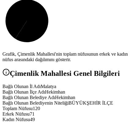
Grafik,
Çimenlik
Mahallesi'nin toplam nüfusunun erkek ve kadın
nüfus arasındaki dağılımını gösterir.
Çimenlik
Mahallesi Genel Bilgileri
Bağlı Olunan İl Adı
Malatya
Bağlı Olunan İlçe Adı
Hekimhan
Bağlı Olunan Belediye Adı
Hekimhan
Bağlı Olunan Belediyenin Niteliği
BÜYÜKŞEHİR İLÇE
Toplam Nüfusu
120
Erkek Nüfusu
71
Kadın Nüfusu
49