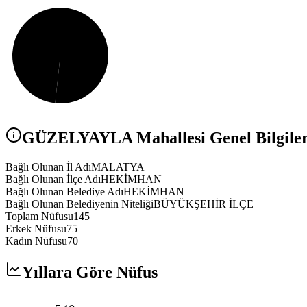
GÜZELYAYLA
Mahallesi Genel Bilgiler
Bağlı Olunan İl Adı
MALATYA
Bağlı Olunan İlçe Adı
HEKİMHAN
Bağlı Olunan Belediye Adı
HEKİMHAN
Bağlı Olunan Belediyenin Niteliği
BÜYÜKŞEHİR İLÇE
Toplam Nüfusu
145
Erkek Nüfusu
75
Kadın Nüfusu
70
Yıllara Göre Nüfus