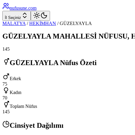
nufusune
.com
İl Seçiniz
MALATYA
/
HEKİMHAN
/
GÜZELYAYLA
GÜZELYAYLA
MAHALLESİ NÜFUSU,
145
GÜZELYAYLA
Nüfus Özeti
Erkek
75
Kadın
70
Toplam Nüfus
145
Cinsiyet Dağılımı