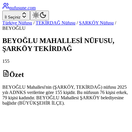
nufusune
.com
İl Seçiniz
Türkiye Nüfusu
/
TEKİRDAĞ
Nüfusu
/
ŞARKÖY
Nüfusu
/
BEYOĞLU
BEYOĞLU
MAHALLESİ NÜFUSU,
ŞARKÖY
TEKİRDAĞ
155
Özet
BEYOĞLU Mahallesi'nin (ŞARKÖY, TEKİRDAĞ) nüfusu 2025
yılı ADNKS verilerine göre 155 kişidir. Bu nüfusun 76 kişisi erkek,
79 kişisi kadındır. BEYOĞLU Mahallesi ŞARKÖY belediyesine
bağlıdır (BÜYÜKŞEHİR İLÇE).