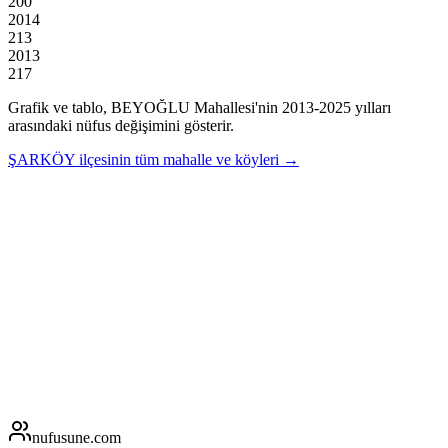
200
2014
213
2013
217
Grafik ve tablo,
BEYOĞLU
Mahallesi'nin
2013
-
2025
yılları
arasındaki nüfus değişimini gösterir.
ŞARKÖY
ilçesinin tüm mahalle ve köyleri →
nufusune
.com