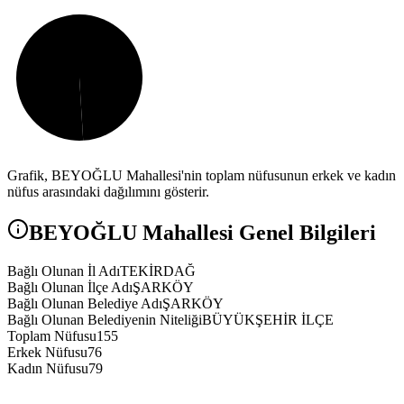
Grafik,
BEYOĞLU
Mahallesi'nin toplam nüfusunun erkek ve kadın
nüfus arasındaki dağılımını gösterir.
BEYOĞLU
Mahallesi Genel Bilgileri
Bağlı Olunan İl Adı
TEKİRDAĞ
Bağlı Olunan İlçe Adı
ŞARKÖY
Bağlı Olunan Belediye Adı
ŞARKÖY
Bağlı Olunan Belediyenin Niteliği
BÜYÜKŞEHİR İLÇE
Toplam Nüfusu
155
Erkek Nüfusu
76
Kadın Nüfusu
79