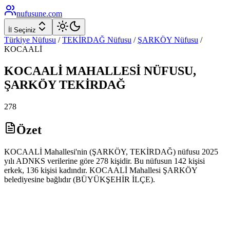
nufusune
.com
İl Seçiniz
Türkiye Nüfusu
/
TEKİRDAĞ
Nüfusu
/
ŞARKÖY
Nüfusu
/
KOCAALİ
KOCAALİ
MAHALLESİ NÜFUSU,
ŞARKÖY
TEKİRDAĞ
278
Özet
KOCAALİ Mahallesi'nin (ŞARKÖY, TEKİRDAĞ) nüfusu 2025
yılı ADNKS verilerine göre 278 kişidir. Bu nüfusun 142 kişisi
erkek, 136 kişisi kadındır. KOCAALİ Mahallesi ŞARKÖY
belediyesine bağlıdır (BÜYÜKŞEHİR İLÇE).