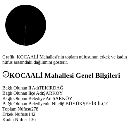
Grafik,
KOCAALİ
Mahallesi'nin toplam nüfusunun erkek ve kadın
nüfus arasındaki dağılımını gösterir.
KOCAALİ
Mahallesi Genel Bilgileri
Bağlı Olunan İl Adı
TEKİRDAĞ
Bağlı Olunan İlçe Adı
ŞARKÖY
Bağlı Olunan Belediye Adı
ŞARKÖY
Bağlı Olunan Belediyenin Niteliği
BÜYÜKŞEHİR İLÇE
Toplam Nüfusu
278
Erkek Nüfusu
142
Kadın Nüfusu
136