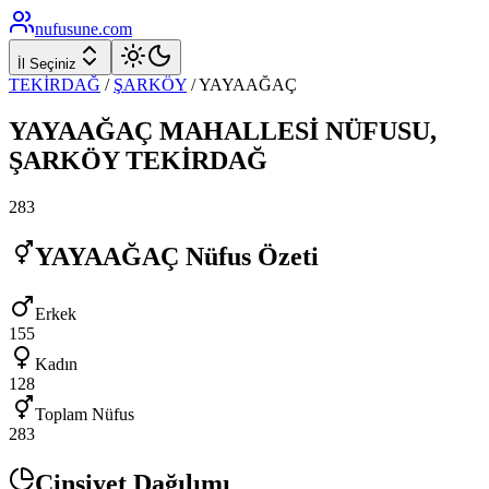
nufusune
.com
İl Seçiniz
TEKİRDAĞ
/
ŞARKÖY
/
YAYAAĞAÇ
YAYAAĞAÇ
MAHALLESİ NÜFUSU,
ŞARKÖY
TEKİRDAĞ
283
YAYAAĞAÇ
Nüfus Özeti
Erkek
155
Kadın
128
Toplam Nüfus
283
Cinsiyet Dağılımı