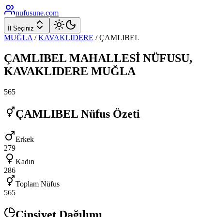
nufusune
.com
İl Seçiniz
MUĞLA
/
KAVAKLIDERE
/
ÇAMLIBEL
ÇAMLIBEL
MAHALLESİ NÜFUSU,
KAVAKLIDERE
MUĞLA
565
ÇAMLIBEL
Nüfus Özeti
Erkek
279
Kadın
286
Toplam Nüfus
565
Cinsiyet Dağılımı