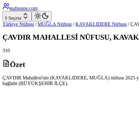
nufusune
.com
İl Seçiniz
Türkiye Nüfusu
/
MUĞLA
Nüfusu
/
KAVAKLIDERE
Nüfusu
/
ÇA
ÇAVDIR
MAHALLESİ NÜFUSU,
KAVAK
310
Özet
ÇAVDIR Mahallesi'nin (KAVAKLIDERE, MUĞLA) nüfusu 2025 yılı AD
bağlıdır (BÜYÜKŞEHİR İLÇE).