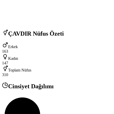
ÇAVDIR
Nüfus Özeti
Erkek
163
Kadın
147
Toplam Nüfus
310
Cinsiyet Dağılımı