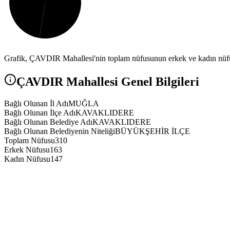
Grafik,
ÇAVDIR
Mahallesi'nin toplam nüfusunun erkek ve kadın nüfus
ÇAVDIR
Mahallesi Genel Bilgileri
Bağlı Olunan İl Adı
MUĞLA
Bağlı Olunan İlçe Adı
KAVAKLIDERE
Bağlı Olunan Belediye Adı
KAVAKLIDERE
Bağlı Olunan Belediyenin Niteliği
BÜYÜKŞEHİR İLÇE
Toplam Nüfusu
310
Erkek Nüfusu
163
Kadın Nüfusu
147