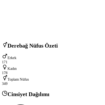
Derebağ
Nüfus Özeti
Erkek
171
Kadın
178
Toplam Nüfus
349
Cinsiyet Dağılımı