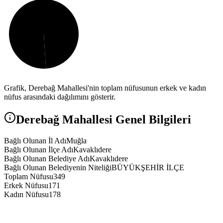
Grafik,
Derebağ
Mahallesi'nin toplam nüfusunun erkek ve kadın
nüfus arasındaki dağılımını gösterir.
Derebağ
Mahallesi Genel Bilgileri
Bağlı Olunan İl Adı
Muğla
Bağlı Olunan İlçe Adı
Kavaklıdere
Bağlı Olunan Belediye Adı
Kavaklıdere
Bağlı Olunan Belediyenin Niteliği
BÜYÜKŞEHİR İLÇE
Toplam Nüfusu
349
Erkek Nüfusu
171
Kadın Nüfusu
178