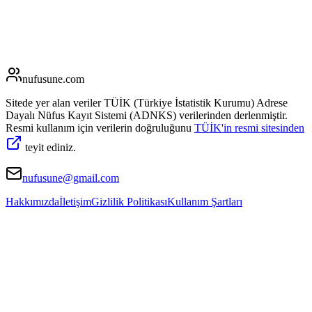
nufusune
.com
Sitede yer alan veriler TÜİK (Türkiye İstatistik Kurumu) Adrese
Dayalı Nüfus Kayıt Sistemi (ADNKS) verilerinden derlenmiştir.
Resmi kullanım için verilerin doğruluğunu
TÜİK'in resmi sitesinden
teyit ediniz.
nufusune@gmail.com
Hakkımızda
İletişim
Gizlilik Politikası
Kullanım Şartları