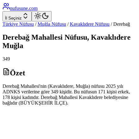
nufusune
.com
İl Seçiniz
Türkiye Nüfusu
/
Muğla
Nüfusu
/
Kavaklıdere
Nüfusu
/
Derebağ
Derebağ
Mahallesi Nüfusu,
Kavaklıdere
Muğla
349
Özet
Derebağ Mahallesi'nin (Kavaklıdere, Muğla) nüfusu 2025 yılı
ADNKS verilerine göre 349 kişidir. Bu nüfusun 171 kişisi erkek,
178 kişisi kadındır. Derebağ Mahallesi Kavaklıdere belediyesine
bağlıdır (BÜYÜKŞEHİR İLÇE).