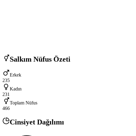
Salkım
Nüfus Özeti
Erkek
235
Kadın
231
Toplam Nüfus
466
Cinsiyet Dağılımı