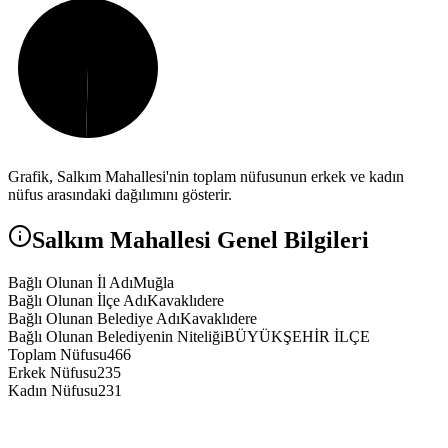
Grafik,
Salkım
Mahallesi'nin toplam nüfusunun erkek ve kadın
nüfus arasındaki dağılımını gösterir.
Salkım
Mahallesi Genel Bilgileri
Bağlı Olunan İl Adı
Muğla
Bağlı Olunan İlçe Adı
Kavaklıdere
Bağlı Olunan Belediye Adı
Kavaklıdere
Bağlı Olunan Belediyenin Niteliği
BÜYÜKŞEHİR İLÇE
Toplam Nüfusu
466
Erkek Nüfusu
235
Kadın Nüfusu
231