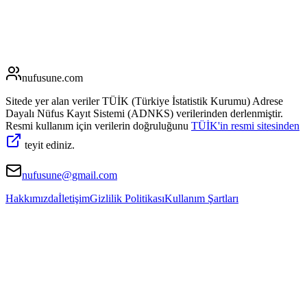
nufusune
.com
Sitede yer alan veriler TÜİK (Türkiye İstatistik Kurumu) Adrese
Dayalı Nüfus Kayıt Sistemi (ADNKS) verilerinden derlenmiştir.
Resmi kullanım için verilerin doğruluğunu
TÜİK'in resmi sitesinden
teyit ediniz.
nufusune@gmail.com
Hakkımızda
İletişim
Gizlilik Politikası
Kullanım Şartları