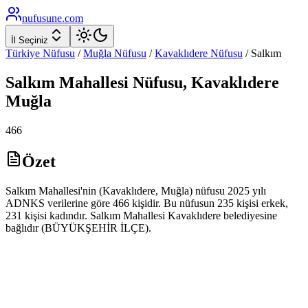
nufusune
.com
İl Seçiniz
Türkiye Nüfusu
/
Muğla
Nüfusu
/
Kavaklıdere
Nüfusu
/
Salkım
Salkım
Mahallesi Nüfusu,
Kavaklıdere
Muğla
466
Özet
Salkım Mahallesi'nin (Kavaklıdere, Muğla) nüfusu 2025 yılı
ADNKS verilerine göre 466 kişidir. Bu nüfusun 235 kişisi erkek,
231 kişisi kadındır. Salkım Mahallesi Kavaklıdere belediyesine
bağlıdır (BÜYÜKŞEHİR İLÇE).