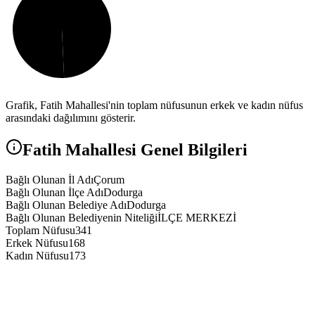
Grafik,
Fatih
Mahallesi'nin toplam nüfusunun erkek ve kadın nüfus
arasındaki dağılımını gösterir.
Fatih
Mahallesi Genel Bilgileri
Bağlı Olunan İl Adı
Çorum
Bağlı Olunan İlçe Adı
Dodurga
Bağlı Olunan Belediye Adı
Dodurga
Bağlı Olunan Belediyenin Niteliği
İLÇE MERKEZİ
Toplam Nüfusu
341
Erkek Nüfusu
168
Kadın Nüfusu
173