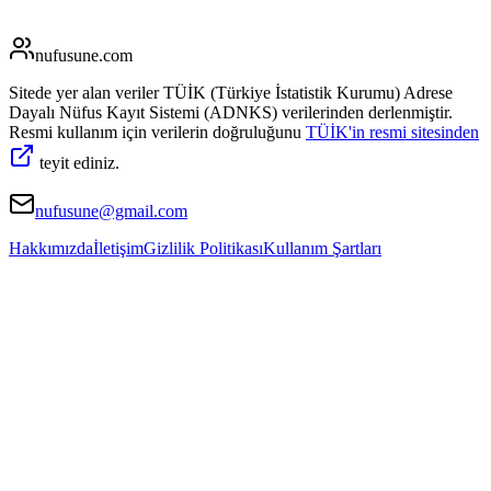
nufusune
.com
Sitede yer alan veriler TÜİK (Türkiye İstatistik Kurumu) Adrese
Dayalı Nüfus Kayıt Sistemi (ADNKS) verilerinden derlenmiştir.
Resmi kullanım için verilerin doğruluğunu
TÜİK'in resmi sitesinden
teyit ediniz.
nufusune@gmail.com
Hakkımızda
İletişim
Gizlilik Politikası
Kullanım Şartları