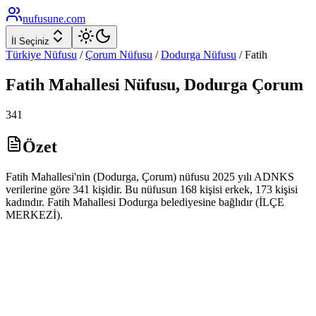
nufusune
.com
İl Seçiniz
Türkiye Nüfusu
/
Çorum
Nüfusu
/
Dodurga
Nüfusu
/
Fatih
Fatih
Mahallesi Nüfusu,
Dodurga
Çorum
341
Özet
Fatih Mahallesi'nin (Dodurga, Çorum) nüfusu 2025 yılı ADNKS
verilerine göre 341 kişidir. Bu nüfusun 168 kişisi erkek, 173 kişisi
kadındır. Fatih Mahallesi Dodurga belediyesine bağlıdır (İLÇE
MERKEZİ).