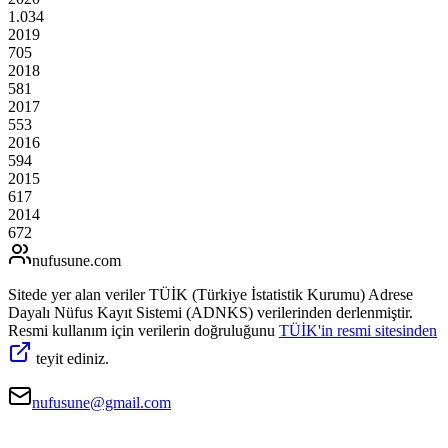
1.034
2019
705
2018
581
2017
553
2016
594
2015
617
2014
672
nufusune
.com
Sitede yer alan veriler TÜİK (Türkiye İstatistik Kurumu) Adrese
Dayalı Nüfus Kayıt Sistemi (ADNKS) verilerinden derlenmiştir.
Resmi kullanım için verilerin doğruluğunu
TÜİK'in resmi sitesinden
teyit ediniz.
nufusune@gmail.com