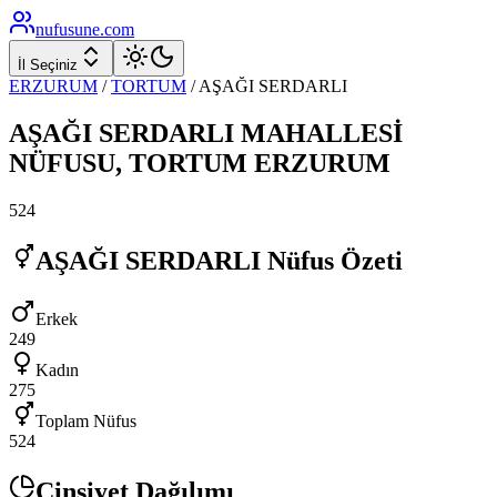
nufusune
.com
İl Seçiniz
ERZURUM
/
TORTUM
/
AŞAĞI SERDARLI
AŞAĞI SERDARLI
MAHALLESİ
NÜFUSU,
TORTUM
ERZURUM
524
AŞAĞI SERDARLI
Nüfus Özeti
Erkek
249
Kadın
275
Toplam Nüfus
524
Cinsiyet Dağılımı