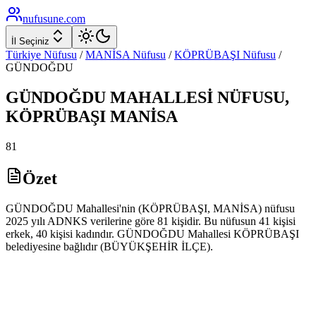
nufusune
.com
İl Seçiniz
Türkiye Nüfusu
/
MANİSA
Nüfusu
/
KÖPRÜBAŞI
Nüfusu
/
GÜNDOĞDU
GÜNDOĞDU
MAHALLESİ NÜFUSU,
KÖPRÜBAŞI
MANİSA
81
Özet
GÜNDOĞDU Mahallesi'nin (KÖPRÜBAŞI, MANİSA) nüfusu
2025 yılı ADNKS verilerine göre 81 kişidir. Bu nüfusun 41 kişisi
erkek, 40 kişisi kadındır. GÜNDOĞDU Mahallesi KÖPRÜBAŞI
belediyesine bağlıdır (BÜYÜKŞEHİR İLÇE).