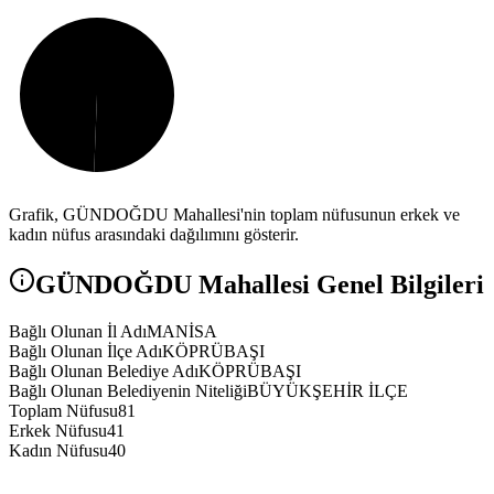
Grafik,
GÜNDOĞDU
Mahallesi'nin toplam nüfusunun erkek ve
kadın nüfus arasındaki dağılımını gösterir.
GÜNDOĞDU
Mahallesi Genel Bilgileri
Bağlı Olunan İl Adı
MANİSA
Bağlı Olunan İlçe Adı
KÖPRÜBAŞI
Bağlı Olunan Belediye Adı
KÖPRÜBAŞI
Bağlı Olunan Belediyenin Niteliği
BÜYÜKŞEHİR İLÇE
Toplam Nüfusu
81
Erkek Nüfusu
41
Kadın Nüfusu
40