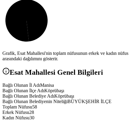
Grafik,
Esat
Mahallesi'nin toplam nüfusunun erkek ve kadın nüfus
arasındaki dağılımını gösterir.
Esat
Mahallesi Genel Bilgileri
Bağlı Olunan İl Adı
Manisa
Bağlı Olunan İlçe Adı
Köprübaşı
Bağlı Olunan Belediye Adı
Köprübaşı
Bağlı Olunan Belediyenin Niteliği
BÜYÜKŞEHİR İLÇE
Toplam Nüfusu
58
Erkek Nüfusu
28
Kadın Nüfusu
30