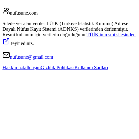
nufusune
.com
Sitede yer alan veriler TÜİK (Türkiye İstatistik Kurumu) Adrese
Dayalı Nüfus Kayıt Sistemi (ADNKS) verilerinden derlenmiştir.
Resmi kullanım için verilerin doğruluğunu
TÜİK'in resmi sitesinden
teyit ediniz.
nufusune@gmail.com
Hakkımızda
İletişim
Gizlilik Politikası
Kullanım Şartları