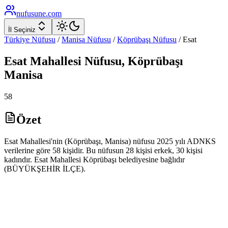
nufusune
.com
İl Seçiniz
Türkiye Nüfusu
/
Manisa
Nüfusu
/
Köprübaşı
Nüfusu
/
Esat
Esat
Mahallesi Nüfusu,
Köprübaşı
Manisa
58
Özet
Esat Mahallesi'nin (Köprübaşı, Manisa) nüfusu 2025 yılı ADNKS
verilerine göre 58 kişidir. Bu nüfusun 28 kişisi erkek, 30 kişisi
kadındır. Esat Mahallesi Köprübaşı belediyesine bağlıdır
(BÜYÜKŞEHİR İLÇE).