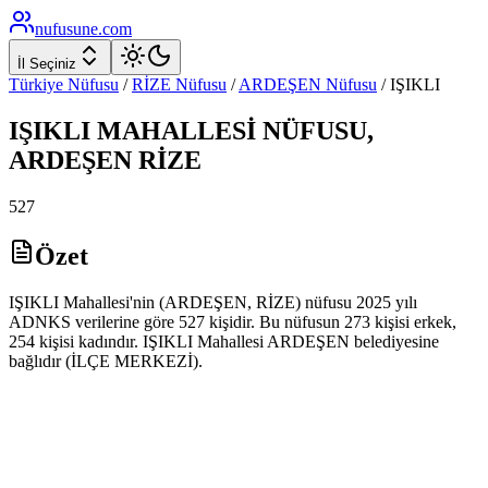
nufusune
.com
İl Seçiniz
Türkiye Nüfusu
/
RİZE
Nüfusu
/
ARDEŞEN
Nüfusu
/
IŞIKLI
IŞIKLI
MAHALLESİ NÜFUSU,
ARDEŞEN
RİZE
527
Özet
IŞIKLI Mahallesi'nin (ARDEŞEN, RİZE) nüfusu 2025 yılı
ADNKS verilerine göre 527 kişidir. Bu nüfusun 273 kişisi erkek,
254 kişisi kadındır. IŞIKLI Mahallesi ARDEŞEN belediyesine
bağlıdır (İLÇE MERKEZİ).