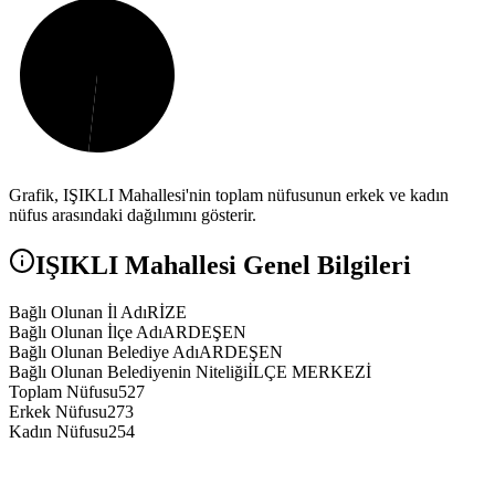
Grafik,
IŞIKLI
Mahallesi'nin toplam nüfusunun erkek ve kadın
nüfus arasındaki dağılımını gösterir.
IŞIKLI
Mahallesi Genel Bilgileri
Bağlı Olunan İl Adı
RİZE
Bağlı Olunan İlçe Adı
ARDEŞEN
Bağlı Olunan Belediye Adı
ARDEŞEN
Bağlı Olunan Belediyenin Niteliği
İLÇE MERKEZİ
Toplam Nüfusu
527
Erkek Nüfusu
273
Kadın Nüfusu
254