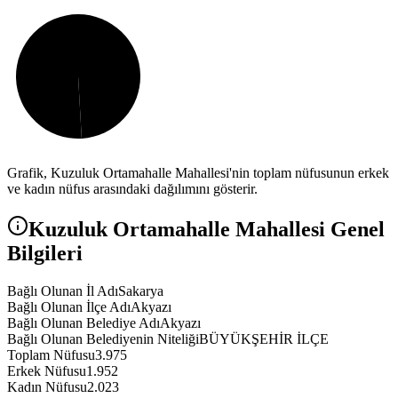
Grafik,
Kuzuluk Ortamahalle
Mahallesi'nin toplam nüfusunun erkek
ve kadın nüfus arasındaki dağılımını gösterir.
Kuzuluk Ortamahalle
Mahallesi Genel
Bilgileri
Bağlı Olunan İl Adı
Sakarya
Bağlı Olunan İlçe Adı
Akyazı
Bağlı Olunan Belediye Adı
Akyazı
Bağlı Olunan Belediyenin Niteliği
BÜYÜKŞEHİR İLÇE
Toplam Nüfusu
3.975
Erkek Nüfusu
1.952
Kadın Nüfusu
2.023