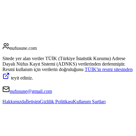
nufusune
.com
Sitede yer alan veriler TÜİK (Türkiye İstatistik Kurumu) Adrese
Dayalı Nüfus Kayıt Sistemi (ADNKS) verilerinden derlenmiştir.
Resmi kullanım için verilerin doğruluğunu
TÜİK'in resmi sitesinden
teyit ediniz.
nufusune@gmail.com
Hakkımızda
İletişim
Gizlilik Politikası
Kullanım Şartları