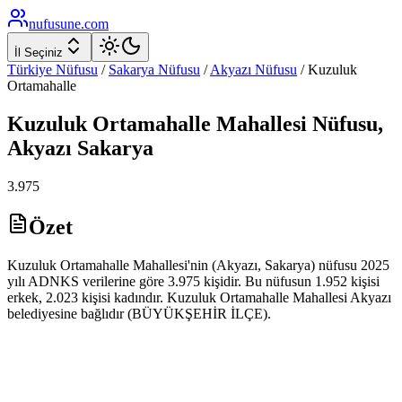
nufusune
.com
İl Seçiniz
Türkiye Nüfusu
/
Sakarya
Nüfusu
/
Akyazı
Nüfusu
/
Kuzuluk
Ortamahalle
Kuzuluk Ortamahalle
Mahallesi Nüfusu,
Akyazı
Sakarya
3.975
Özet
Kuzuluk Ortamahalle Mahallesi'nin (Akyazı, Sakarya) nüfusu 2025
yılı ADNKS verilerine göre 3.975 kişidir. Bu nüfusun 1.952 kişisi
erkek, 2.023 kişisi kadındır. Kuzuluk Ortamahalle Mahallesi Akyazı
belediyesine bağlıdır (BÜYÜKŞEHİR İLÇE).