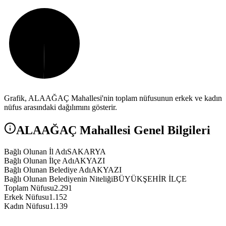
Grafik,
ALAAĞAÇ
Mahallesi'nin toplam nüfusunun erkek ve kadın
nüfus arasındaki dağılımını gösterir.
ALAAĞAÇ
Mahallesi Genel Bilgileri
Bağlı Olunan İl Adı
SAKARYA
Bağlı Olunan İlçe Adı
AKYAZI
Bağlı Olunan Belediye Adı
AKYAZI
Bağlı Olunan Belediyenin Niteliği
BÜYÜKŞEHİR İLÇE
Toplam Nüfusu
2.291
Erkek Nüfusu
1.152
Kadın Nüfusu
1.139