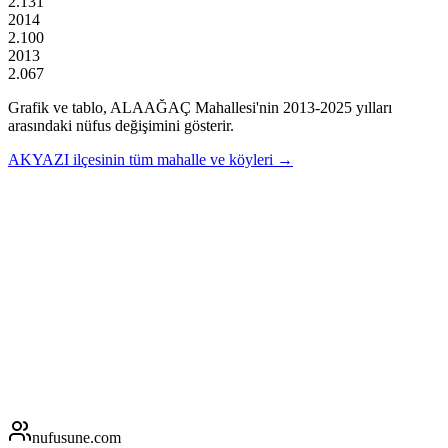
2.131
2014
2.100
2013
2.067
Grafik ve tablo,
ALAAĞAÇ
Mahallesi'nin
2013
-
2025
yılları
arasındaki nüfus değişimini gösterir.
AKYAZI
ilçesinin tüm mahalle ve köyleri →
nufusune
.com