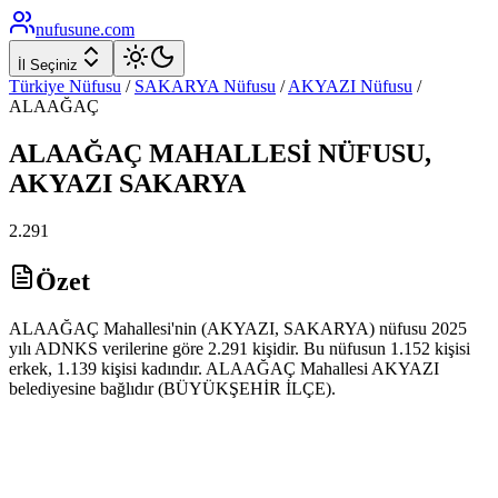
nufusune
.com
İl Seçiniz
Türkiye Nüfusu
/
SAKARYA
Nüfusu
/
AKYAZI
Nüfusu
/
ALAAĞAÇ
ALAAĞAÇ
MAHALLESİ NÜFUSU,
AKYAZI
SAKARYA
2.291
Özet
ALAAĞAÇ Mahallesi'nin (AKYAZI, SAKARYA) nüfusu 2025
yılı ADNKS verilerine göre 2.291 kişidir. Bu nüfusun 1.152 kişisi
erkek, 1.139 kişisi kadındır. ALAAĞAÇ Mahallesi AKYAZI
belediyesine bağlıdır (BÜYÜKŞEHİR İLÇE).