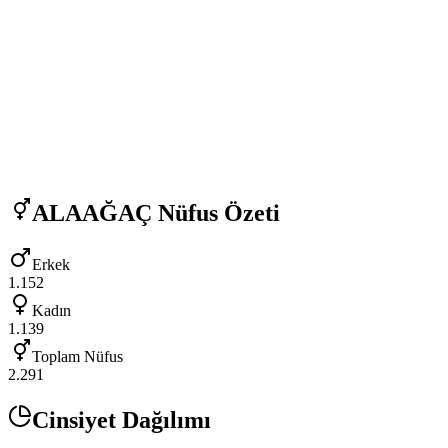
ALAAĞAÇ
Nüfus Özeti
Erkek
1.152
Kadın
1.139
Toplam Nüfus
2.291
Cinsiyet Dağılımı