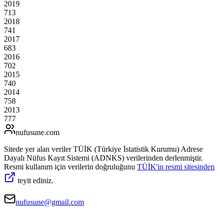
2019
713
2018
741
2017
683
2016
702
2015
740
2014
758
2013
777
nufusune
.com
Sitede yer alan veriler TÜİK (Türkiye İstatistik Kurumu) Adrese
Dayalı Nüfus Kayıt Sistemi (ADNKS) verilerinden derlenmiştir.
Resmi kullanım için verilerin doğruluğunu
TÜİK'in resmi sitesinden
teyit ediniz.
nufusune@gmail.com