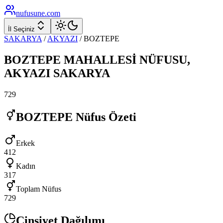
nufusune
.com
İl Seçiniz
SAKARYA
/
AKYAZI
/
BOZTEPE
BOZTEPE
MAHALLESİ NÜFUSU,
AKYAZI
SAKARYA
729
BOZTEPE
Nüfus Özeti
Erkek
412
Kadın
317
Toplam Nüfus
729
Cinsiyet Dağılımı