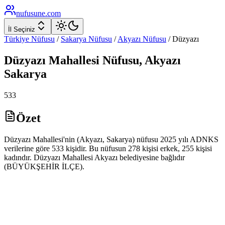
nufusune
.com
İl Seçiniz
Türkiye Nüfusu
/
Sakarya
Nüfusu
/
Akyazı
Nüfusu
/
Düzyazı
Düzyazı
Mahallesi Nüfusu,
Akyazı
Sakarya
533
Özet
Düzyazı Mahallesi'nin (Akyazı, Sakarya) nüfusu 2025 yılı ADNKS
verilerine göre 533 kişidir. Bu nüfusun 278 kişisi erkek, 255 kişisi
kadındır. Düzyazı Mahallesi Akyazı belediyesine bağlıdır
(BÜYÜKŞEHİR İLÇE).