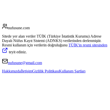
nufusune
.com
Sitede yer alan veriler TÜİK (Türkiye İstatistik Kurumu) Adrese
Dayalı Nüfus Kayıt Sistemi (ADNKS) verilerinden derlenmiştir.
Resmi kullanım için verilerin doğruluğunu
TÜİK'in resmi sitesinden
teyit ediniz.
nufusune@gmail.com
Hakkımızda
İletişim
Gizlilik Politikası
Kullanım Şartları