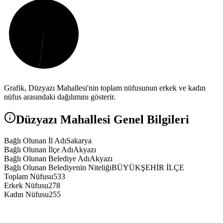
Grafik,
Düzyazı
Mahallesi'nin toplam nüfusunun erkek ve kadın
nüfus arasındaki dağılımını gösterir.
Düzyazı
Mahallesi Genel Bilgileri
Bağlı Olunan İl Adı
Sakarya
Bağlı Olunan İlçe Adı
Akyazı
Bağlı Olunan Belediye Adı
Akyazı
Bağlı Olunan Belediyenin Niteliği
BÜYÜKŞEHİR İLÇE
Toplam Nüfusu
533
Erkek Nüfusu
278
Kadın Nüfusu
255