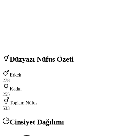
Düzyazı
Nüfus Özeti
Erkek
278
Kadın
255
Toplam Nüfus
533
Cinsiyet Dağılımı