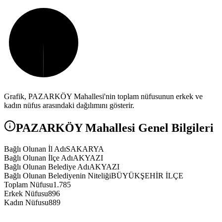
Grafik,
PAZARKÖY
Mahallesi'nin toplam nüfusunun erkek ve
kadın nüfus arasındaki dağılımını gösterir.
PAZARKÖY
Mahallesi Genel Bilgileri
Bağlı Olunan İl Adı
SAKARYA
Bağlı Olunan İlçe Adı
AKYAZI
Bağlı Olunan Belediye Adı
AKYAZI
Bağlı Olunan Belediyenin Niteliği
BÜYÜKŞEHİR İLÇE
Toplam Nüfusu
1.785
Erkek Nüfusu
896
Kadın Nüfusu
889