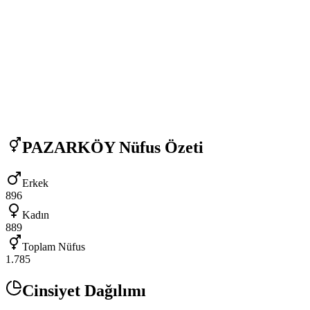
PAZARKÖY
Nüfus Özeti
Erkek
896
Kadın
889
Toplam Nüfus
1.785
Cinsiyet Dağılımı