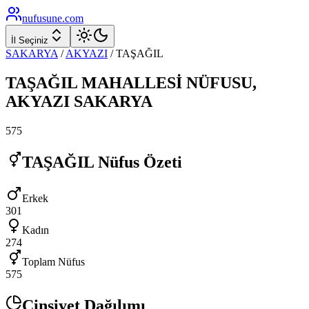
nufusune
.com
İl Seçiniz
SAKARYA
/
AKYAZI
/
TAŞAĞIL
TAŞAĞIL
MAHALLESİ NÜFUSU,
AKYAZI
SAKARYA
575
TAŞAĞIL
Nüfus Özeti
Erkek
301
Kadın
274
Toplam Nüfus
575
Cinsiyet Dağılımı