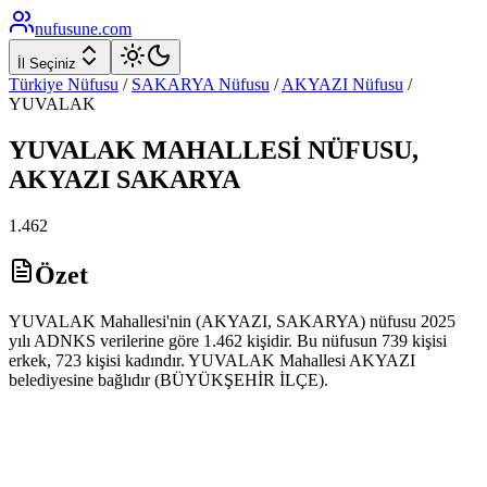
nufusune
.com
İl Seçiniz
Türkiye Nüfusu
/
SAKARYA
Nüfusu
/
AKYAZI
Nüfusu
/
YUVALAK
YUVALAK
MAHALLESİ NÜFUSU,
AKYAZI
SAKARYA
1.462
Özet
YUVALAK Mahallesi'nin (AKYAZI, SAKARYA) nüfusu 2025
yılı ADNKS verilerine göre 1.462 kişidir. Bu nüfusun 739 kişisi
erkek, 723 kişisi kadındır. YUVALAK Mahallesi AKYAZI
belediyesine bağlıdır (BÜYÜKŞEHİR İLÇE).