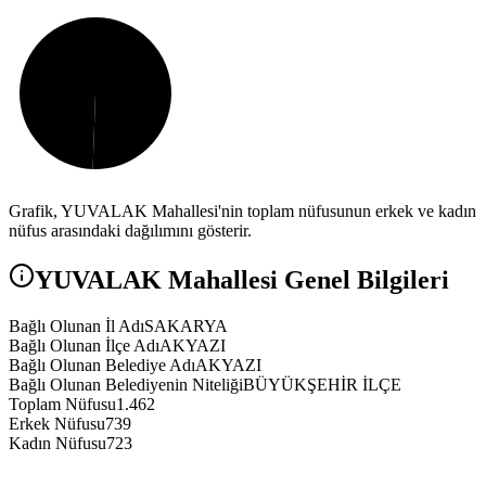
Grafik,
YUVALAK
Mahallesi'nin toplam nüfusunun erkek ve kadın
nüfus arasındaki dağılımını gösterir.
YUVALAK
Mahallesi Genel Bilgileri
Bağlı Olunan İl Adı
SAKARYA
Bağlı Olunan İlçe Adı
AKYAZI
Bağlı Olunan Belediye Adı
AKYAZI
Bağlı Olunan Belediyenin Niteliği
BÜYÜKŞEHİR İLÇE
Toplam Nüfusu
1.462
Erkek Nüfusu
739
Kadın Nüfusu
723