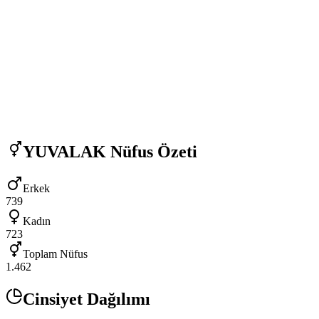
YUVALAK
Nüfus Özeti
Erkek
739
Kadın
723
Toplam Nüfus
1.462
Cinsiyet Dağılımı