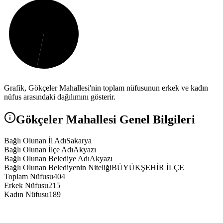
Grafik,
Gökçeler
Mahallesi'nin toplam nüfusunun erkek ve kadın
nüfus arasındaki dağılımını gösterir.
Gökçeler
Mahallesi Genel Bilgileri
Bağlı Olunan İl Adı
Sakarya
Bağlı Olunan İlçe Adı
Akyazı
Bağlı Olunan Belediye Adı
Akyazı
Bağlı Olunan Belediyenin Niteliği
BÜYÜKŞEHİR İLÇE
Toplam Nüfusu
404
Erkek Nüfusu
215
Kadın Nüfusu
189