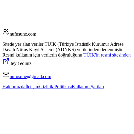
nufusune
.com
Sitede yer alan veriler TÜİK (Türkiye İstatistik Kurumu) Adrese
Dayalı Nüfus Kayıt Sistemi (ADNKS) verilerinden derlenmiştir.
Resmi kullanım için verilerin doğruluğunu
TÜİK'in resmi sitesinden
teyit ediniz.
nufusune@gmail.com
Hakkımızda
İletişim
Gizlilik Politikası
Kullanım Şartları