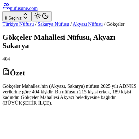
nufusune
.com
İl Seçiniz
Türkiye Nüfusu
/
Sakarya
Nüfusu
/
Akyazı
Nüfusu
/
Gökçeler
Gökçeler
Mahallesi Nüfusu,
Akyazı
Sakarya
404
Özet
Gökçeler Mahallesi'nin (Akyazı, Sakarya) nüfusu 2025 yılı ADNKS
verilerine göre 404 kişidir. Bu nüfusun 215 kişisi erkek, 189 kişisi
kadındır. Gökçeler Mahallesi Akyazı belediyesine bağlıdır
(BÜYÜKŞEHİR İLÇE).