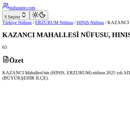
nufusune
.com
İl Seçiniz
Türkiye Nüfusu
/
ERZURUM
Nüfusu
/
HINIS
Nüfusu
/
KAZANCI
KAZANCI
MAHALLESİ NÜFUSU,
HINI
63
Özet
KAZANCI Mahallesi'nin (HINIS, ERZURUM) nüfusu 2025 yılı ADNKS ve
(BÜYÜKŞEHİR İLÇE).