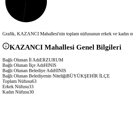
Grafik,
KAZANCI
Mahallesi'nin toplam nüfusunun erkek ve kadın nüf
KAZANCI
Mahallesi Genel Bilgileri
Bağlı Olunan İl Adı
ERZURUM
Bağlı Olunan İlçe Adı
HINIS
Bağlı Olunan Belediye Adı
HINIS
Bağlı Olunan Belediyenin Niteliği
BÜYÜKŞEHİR İLÇE
Toplam Nüfusu
63
Erkek Nüfusu
33
Kadın Nüfusu
30