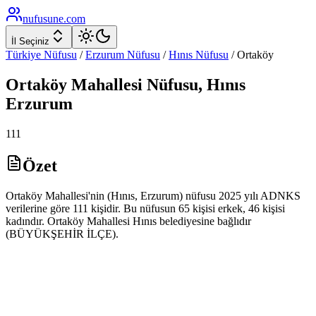
nufusune
.com
İl Seçiniz
Türkiye Nüfusu
/
Erzurum
Nüfusu
/
Hınıs
Nüfusu
/
Ortaköy
Ortaköy
Mahallesi Nüfusu,
Hınıs
Erzurum
111
Özet
Ortaköy Mahallesi'nin (Hınıs, Erzurum) nüfusu 2025 yılı ADNKS
verilerine göre 111 kişidir. Bu nüfusun 65 kişisi erkek, 46 kişisi
kadındır. Ortaköy Mahallesi Hınıs belediyesine bağlıdır
(BÜYÜKŞEHİR İLÇE).