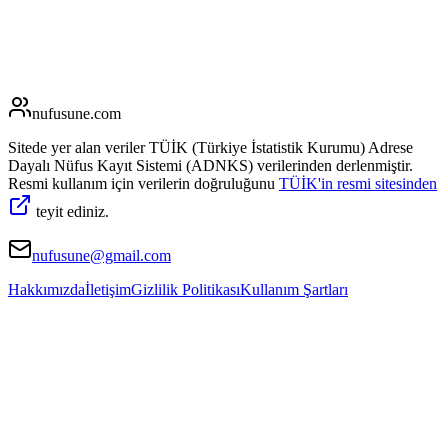
nufusune
.com
Sitede yer alan veriler TÜİK (Türkiye İstatistik Kurumu) Adrese
Dayalı Nüfus Kayıt Sistemi (ADNKS) verilerinden derlenmiştir.
Resmi kullanım için verilerin doğruluğunu
TÜİK'in resmi sitesinden
teyit ediniz.
nufusune@gmail.com
Hakkımızda
İletişim
Gizlilik Politikası
Kullanım Şartları