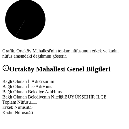
Grafik,
Ortaköy
Mahallesi'nin toplam nüfusunun erkek ve kadın
nüfus arasındaki dağılımını gösterir.
Ortaköy
Mahallesi Genel Bilgileri
Bağlı Olunan İl Adı
Erzurum
Bağlı Olunan İlçe Adı
Hınıs
Bağlı Olunan Belediye Adı
Hınıs
Bağlı Olunan Belediyenin Niteliği
BÜYÜKŞEHİR İLÇE
Toplam Nüfusu
111
Erkek Nüfusu
65
Kadın Nüfusu
46