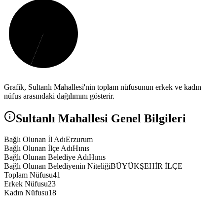
Grafik,
Sultanlı
Mahallesi'nin toplam nüfusunun erkek ve kadın
nüfus arasındaki dağılımını gösterir.
Sultanlı
Mahallesi Genel Bilgileri
Bağlı Olunan İl Adı
Erzurum
Bağlı Olunan İlçe Adı
Hınıs
Bağlı Olunan Belediye Adı
Hınıs
Bağlı Olunan Belediyenin Niteliği
BÜYÜKŞEHİR İLÇE
Toplam Nüfusu
41
Erkek Nüfusu
23
Kadın Nüfusu
18