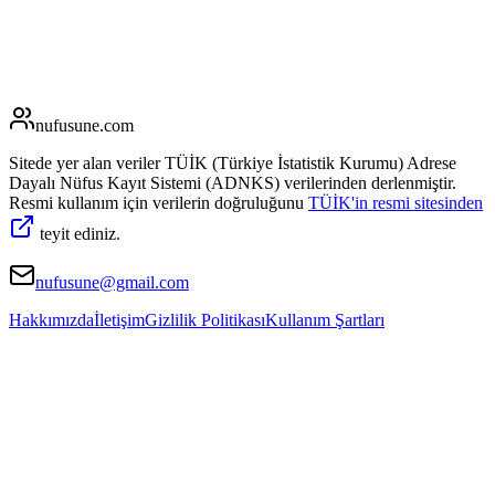
nufusune
.com
Sitede yer alan veriler TÜİK (Türkiye İstatistik Kurumu) Adrese
Dayalı Nüfus Kayıt Sistemi (ADNKS) verilerinden derlenmiştir.
Resmi kullanım için verilerin doğruluğunu
TÜİK'in resmi sitesinden
teyit ediniz.
nufusune@gmail.com
Hakkımızda
İletişim
Gizlilik Politikası
Kullanım Şartları