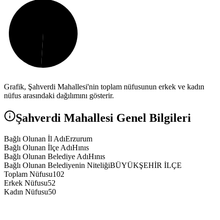
Grafik,
Şahverdi
Mahallesi'nin toplam nüfusunun erkek ve kadın
nüfus arasındaki dağılımını gösterir.
Şahverdi
Mahallesi Genel Bilgileri
Bağlı Olunan İl Adı
Erzurum
Bağlı Olunan İlçe Adı
Hınıs
Bağlı Olunan Belediye Adı
Hınıs
Bağlı Olunan Belediyenin Niteliği
BÜYÜKŞEHİR İLÇE
Toplam Nüfusu
102
Erkek Nüfusu
52
Kadın Nüfusu
50