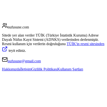
nufusune
.com
Sitede yer alan veriler TÜİK (Türkiye İstatistik Kurumu) Adrese
Dayalı Nüfus Kayıt Sistemi (ADNKS) verilerinden derlenmiştir.
Resmi kullanım için verilerin doğruluğunu
TÜİK'in resmi sitesinden
teyit ediniz.
nufusune@gmail.com
Hakkımızda
İletişim
Gizlilik Politikası
Kullanım Şartları