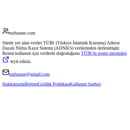
nufusune
.com
Sitede yer alan veriler TÜİK (Türkiye İstatistik Kurumu) Adrese
Dayalı Nüfus Kayıt Sistemi (ADNKS) verilerinden derlenmiştir.
Resmi kullanım için verilerin doğruluğunu
TÜİK'in resmi sitesinden
teyit ediniz.
nufusune@gmail.com
Hakkımızda
İletişim
Gizlilik Politikası
Kullanım Şartları