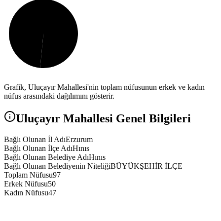
Grafik,
Uluçayır
Mahallesi'nin toplam nüfusunun erkek ve kadın
nüfus arasındaki dağılımını gösterir.
Uluçayır
Mahallesi Genel Bilgileri
Bağlı Olunan İl Adı
Erzurum
Bağlı Olunan İlçe Adı
Hınıs
Bağlı Olunan Belediye Adı
Hınıs
Bağlı Olunan Belediyenin Niteliği
BÜYÜKŞEHİR İLÇE
Toplam Nüfusu
97
Erkek Nüfusu
50
Kadın Nüfusu
47