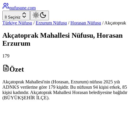
nufusune
.com
İl Seçiniz
Türkiye Nüfusu
/
Erzurum
Nüfusu
/
Horasan
Nüfusu
/
Akçatoprak
Akçatoprak
Mahallesi Nüfusu,
Horasan
Erzurum
179
Özet
Akçatoprak Mahallesi'nin (Horasan, Erzurum) nüfusu 2025 yılı
ADNKS verilerine göre 179 kişidir. Bu nüfusun 94 kişisi erkek, 85
kişisi kadındır. Akçatoprak Mahallesi Horasan belediyesine bağlıdır
(BÜYÜKŞEHİR İLÇE).