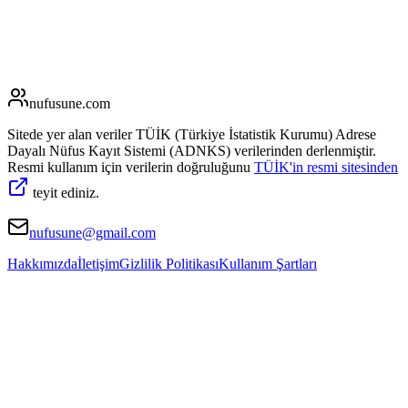
nufusune
.com
Sitede yer alan veriler TÜİK (Türkiye İstatistik Kurumu) Adrese
Dayalı Nüfus Kayıt Sistemi (ADNKS) verilerinden derlenmiştir.
Resmi kullanım için verilerin doğruluğunu
TÜİK'in resmi sitesinden
teyit ediniz.
nufusune@gmail.com
Hakkımızda
İletişim
Gizlilik Politikası
Kullanım Şartları