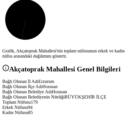
Grafik,
Akçatoprak
Mahallesi'nin toplam nüfusunun erkek ve kadın
nüfus arasındaki dağılımını gösterir.
Akçatoprak
Mahallesi Genel Bilgileri
Bağlı Olunan İl Adı
Erzurum
Bağlı Olunan İlçe Adı
Horasan
Bağlı Olunan Belediye Adı
Horasan
Bağlı Olunan Belediyenin Niteliği
BÜYÜKŞEHİR İLÇE
Toplam Nüfusu
179
Erkek Nüfusu
94
Kadın Nüfusu
85