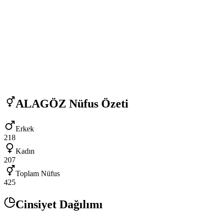
ALAGÖZ
Nüfus Özeti
Erkek
218
Kadın
207
Toplam Nüfus
425
Cinsiyet Dağılımı