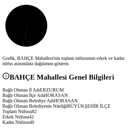
Grafik,
BAHÇE
Mahallesi'nin toplam nüfusunun erkek ve kadın
nüfus arasındaki dağılımını gösterir.
BAHÇE
Mahallesi Genel Bilgileri
Bağlı Olunan İl Adı
ERZURUM
Bağlı Olunan İlçe Adı
HORASAN
Bağlı Olunan Belediye Adı
HORASAN
Bağlı Olunan Belediyenin Niteliği
BÜYÜKŞEHİR İLÇE
Toplam Nüfusu
82
Erkek Nüfusu
42
Kadın Nüfusu
40