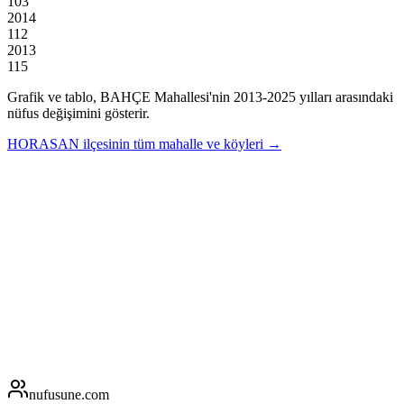
103
2014
112
2013
115
Grafik ve tablo,
BAHÇE
Mahallesi'nin
2013
-
2025
yılları arasındaki
nüfus değişimini gösterir.
HORASAN
ilçesinin tüm mahalle ve köyleri →
nufusune
.com