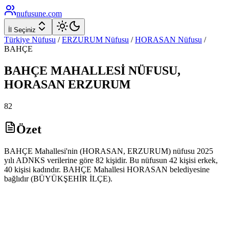
nufusune
.com
İl Seçiniz
Türkiye Nüfusu
/
ERZURUM
Nüfusu
/
HORASAN
Nüfusu
/
BAHÇE
BAHÇE
MAHALLESİ NÜFUSU,
HORASAN
ERZURUM
82
Özet
BAHÇE Mahallesi'nin (HORASAN, ERZURUM) nüfusu 2025
yılı ADNKS verilerine göre 82 kişidir. Bu nüfusun 42 kişisi erkek,
40 kişisi kadındır. BAHÇE Mahallesi HORASAN belediyesine
bağlıdır (BÜYÜKŞEHİR İLÇE).