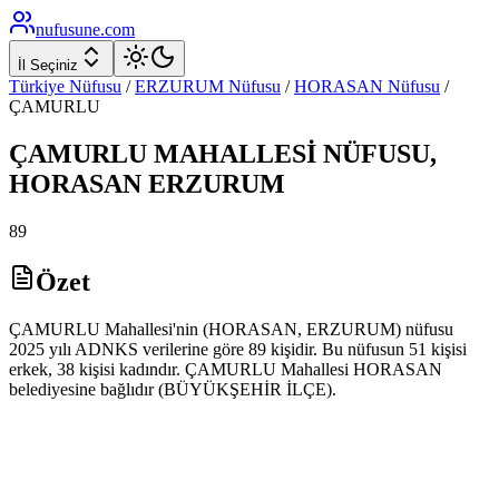
nufusune
.com
İl Seçiniz
Türkiye Nüfusu
/
ERZURUM
Nüfusu
/
HORASAN
Nüfusu
/
ÇAMURLU
ÇAMURLU
MAHALLESİ NÜFUSU,
HORASAN
ERZURUM
89
Özet
ÇAMURLU Mahallesi'nin (HORASAN, ERZURUM) nüfusu
2025 yılı ADNKS verilerine göre 89 kişidir. Bu nüfusun 51 kişisi
erkek, 38 kişisi kadındır. ÇAMURLU Mahallesi HORASAN
belediyesine bağlıdır (BÜYÜKŞEHİR İLÇE).