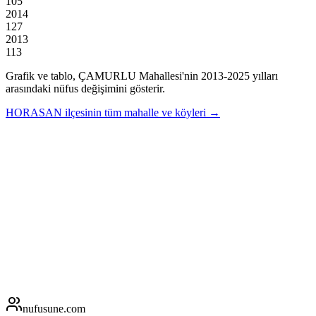
105
2014
127
2013
113
Grafik ve tablo,
ÇAMURLU
Mahallesi'nin
2013
-
2025
yılları
arasındaki nüfus değişimini gösterir.
HORASAN
ilçesinin tüm mahalle ve köyleri →
nufusune
.com