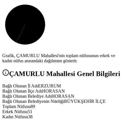
Grafik,
ÇAMURLU
Mahallesi'nin toplam nüfusunun erkek ve
kadın nüfus arasındaki dağılımını gösterir.
ÇAMURLU
Mahallesi Genel Bilgileri
Bağlı Olunan İl Adı
ERZURUM
Bağlı Olunan İlçe Adı
HORASAN
Bağlı Olunan Belediye Adı
HORASAN
Bağlı Olunan Belediyenin Niteliği
BÜYÜKŞEHİR İLÇE
Toplam Nüfusu
89
Erkek Nüfusu
51
Kadın Nüfusu
38