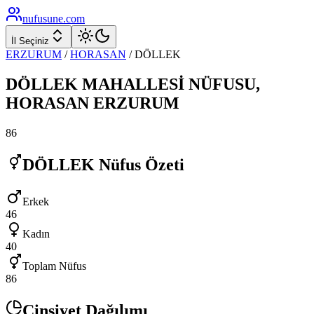
nufusune
.com
İl Seçiniz
ERZURUM
/
HORASAN
/
DÖLLEK
DÖLLEK
MAHALLESİ NÜFUSU,
HORASAN
ERZURUM
86
DÖLLEK
Nüfus Özeti
Erkek
46
Kadın
40
Toplam Nüfus
86
Cinsiyet Dağılımı