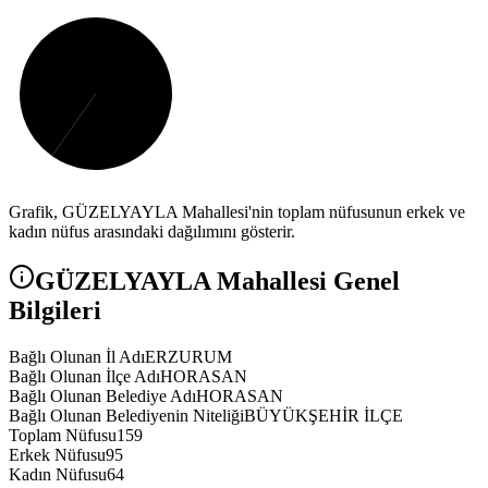
Grafik,
GÜZELYAYLA
Mahallesi'nin toplam nüfusunun erkek ve
kadın nüfus arasındaki dağılımını gösterir.
GÜZELYAYLA
Mahallesi Genel
Bilgileri
Bağlı Olunan İl Adı
ERZURUM
Bağlı Olunan İlçe Adı
HORASAN
Bağlı Olunan Belediye Adı
HORASAN
Bağlı Olunan Belediyenin Niteliği
BÜYÜKŞEHİR İLÇE
Toplam Nüfusu
159
Erkek Nüfusu
95
Kadın Nüfusu
64