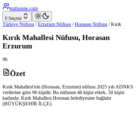
nufusune
.com
İl Seçiniz
Türkiye Nüfusu
/
Erzurum
Nüfusu
/
Horasan
Nüfusu
/
Kırık
Kırık
Mahallesi Nüfusu,
Horasan
Erzurum
96
Özet
Kırık Mahallesi'nin (Horasan, Erzurum) nüfusu 2025 yılı ADNKS
verilerine göre 96 kişidir. Bu nüfusun 46 kişisi erkek, 50 kişisi
kadındır. Kırık Mahallesi Horasan belediyesine bağlıdır
(BÜYÜKŞEHİR İLÇE).