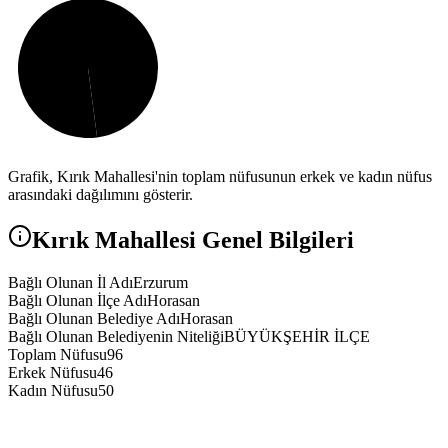
Grafik,
Kırık
Mahallesi'nin toplam nüfusunun erkek ve kadın nüfus
arasındaki dağılımını gösterir.
Kırık
Mahallesi Genel Bilgileri
Bağlı Olunan İl Adı
Erzurum
Bağlı Olunan İlçe Adı
Horasan
Bağlı Olunan Belediye Adı
Horasan
Bağlı Olunan Belediyenin Niteliği
BÜYÜKŞEHİR İLÇE
Toplam Nüfusu
96
Erkek Nüfusu
46
Kadın Nüfusu
50