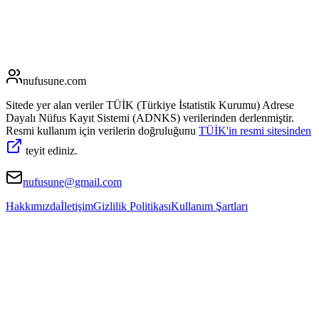
nufusune
.com
Sitede yer alan veriler TÜİK (Türkiye İstatistik Kurumu) Adrese
Dayalı Nüfus Kayıt Sistemi (ADNKS) verilerinden derlenmiştir.
Resmi kullanım için verilerin doğruluğunu
TÜİK'in resmi sitesinden
teyit ediniz.
nufusune@gmail.com
Hakkımızda
İletişim
Gizlilik Politikası
Kullanım Şartları