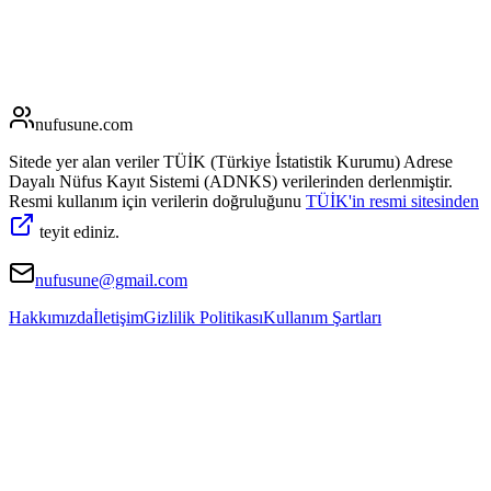
nufusune
.com
Sitede yer alan veriler TÜİK (Türkiye İstatistik Kurumu) Adrese
Dayalı Nüfus Kayıt Sistemi (ADNKS) verilerinden derlenmiştir.
Resmi kullanım için verilerin doğruluğunu
TÜİK'in resmi sitesinden
teyit ediniz.
nufusune@gmail.com
Hakkımızda
İletişim
Gizlilik Politikası
Kullanım Şartları