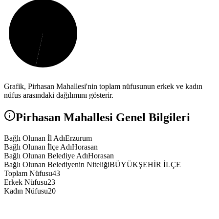
Grafik,
Pirhasan
Mahallesi'nin toplam nüfusunun erkek ve kadın
nüfus arasındaki dağılımını gösterir.
Pirhasan
Mahallesi Genel Bilgileri
Bağlı Olunan İl Adı
Erzurum
Bağlı Olunan İlçe Adı
Horasan
Bağlı Olunan Belediye Adı
Horasan
Bağlı Olunan Belediyenin Niteliği
BÜYÜKŞEHİR İLÇE
Toplam Nüfusu
43
Erkek Nüfusu
23
Kadın Nüfusu
20