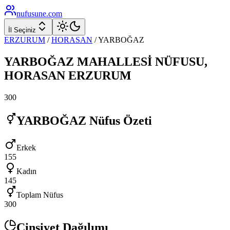
nufusune
.com
İl Seçiniz
ERZURUM
/
HORASAN
/
YARBOĞAZ
YARBOĞAZ
MAHALLESİ NÜFUSU,
HORASAN
ERZURUM
300
YARBOĞAZ
Nüfus Özeti
Erkek
155
Kadın
145
Toplam Nüfus
300
Cinsiyet Dağılımı